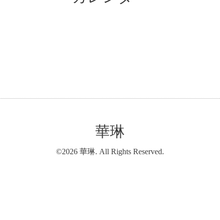
華琳
©2026
華琳
. All Rights Reserved.