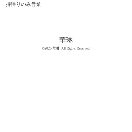
持帰りのみ営業
華琳
©2026
華琳
. All Rights Reserved.