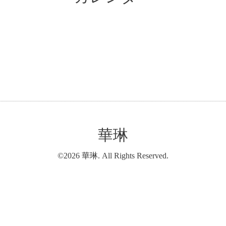
華琳
©2026
華琳
. All Rights Reserved.