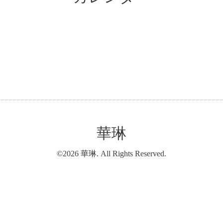
華琳
©2026
華琳
. All Rights Reserved.