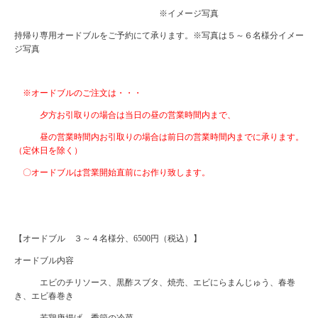
※イメージ写真
持帰り専用オードブルをご予約にて承ります。※写真は５～６名様分イメー
ジ写真
※オードブルのご注文は・・・
夕方お引取りの場合は当日の昼の営業時間内まで、
昼の営業時間内お引取りの場合は前日の営業時間内までに承ります。
（定休日を除く）
〇オードブルは営業開始直前にお作り致します。
【オードブル ３～４名様分、6500円（税込）】
オードブル内容
エビのチリソース、黒酢スブタ、焼売、エビにらまんじゅう、春巻
き、エビ春巻き
若鶏唐揚げ、季節の冷菜