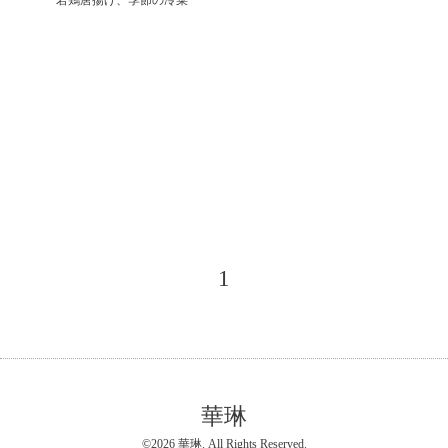
1
華琳
©2026
華琳
. All Rights Reserved.